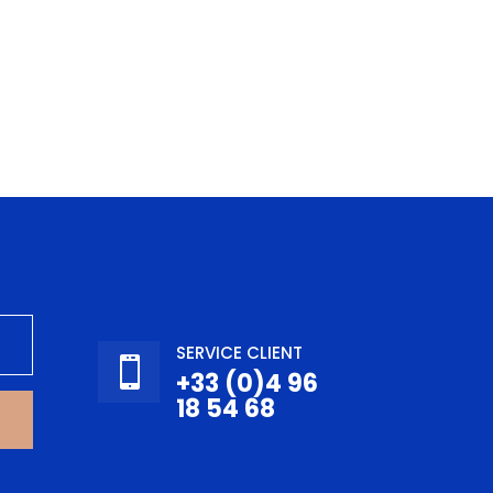
SERVICE CLIENT

+33 (0)4 96
18 54 68