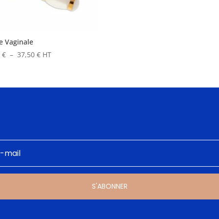
e Vaginale
Plage
0
€
–
37,50
€
HT
de
prix :
22,50 €
à
37,50 €
S'ABONNER