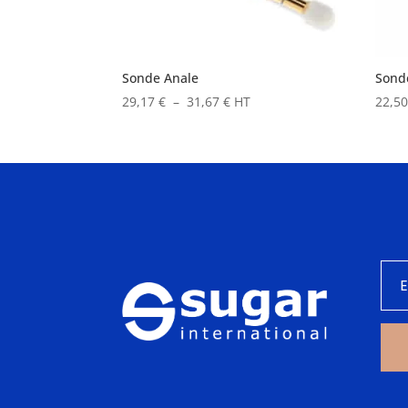
Sonde Anale
Sond
Plage
29,17
€
–
31,67
€
HT
22,5
de
prix :
29,17 €
à
31,67 €