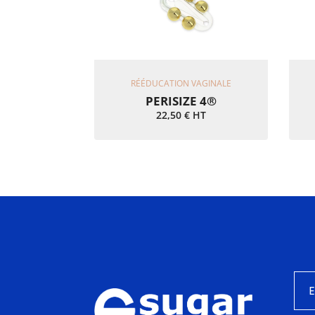
Ajouter Au Panier
RÉÉDUCATION VAGINALE
PERISIZE 4®
22,50
€
HT