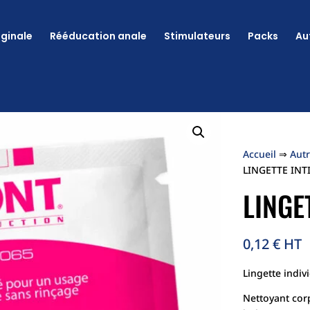
ginale
Rééducation anale
Stimulateurs
Packs
Au
Accueil
⇒
Autr
LINGETTE INT
Accueil
⇒
Autr
LINGE
LINGETTE INT
LINGE
0,12
€
HT
Lingette indi
0,12
€
HT
Nettoyant corp
Lingette indi
intime.
Nettoyant corp
A utiliser ap