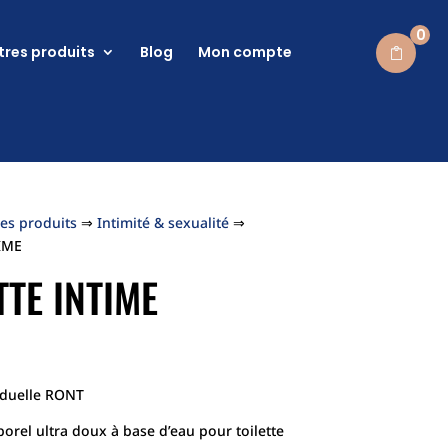
0
tres produits
Blog
Mon compte
es produits
⇒
Intimité & sexualité
⇒
IME
es produits
⇒
Intimité & sexualité
⇒
TTE INTIME
IME
TTE INTIME
viduelle RONT
orel ultra doux à base d’eau pour toilette
viduelle RONT
orel ultra doux à base d’eau pour toilette
rès chaque séance de rééducation en nettoyant