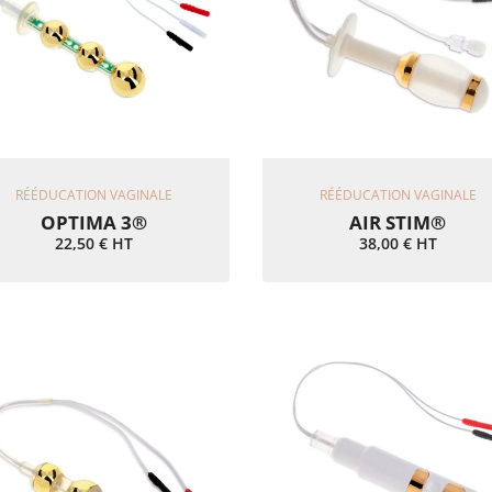
Ajouter Au Panier
Ajouter Au Panier
RÉÉDUCATION VAGINALE
RÉÉDUCATION VAGINALE
OPTIMA 3®
AIR STIM®
22,50
€
HT
38,00
€
HT