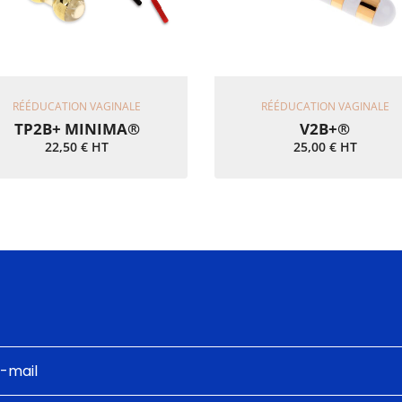
Ajouter Au Panier
Ajouter Au Panier
RÉÉDUCATION VAGINALE
RÉÉDUCATION VAGINALE
TP2B+ MINIMA®
V2B+®
22,50
€
HT
25,00
€
HT