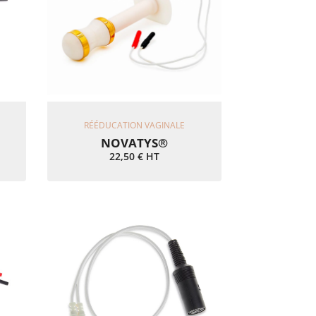
Ajouter Au Panier
RÉÉDUCATION VAGINALE
NOVATYS®
22,50
€
HT