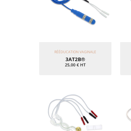
Ajouter Au Panier
RÉÉDUCATION VAGINALE
3AT2B®
25,00
€
HT