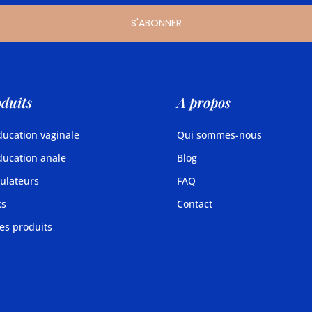
S'ABONNER
duits
A propos
ucation vaginale
Qui sommes-nous
ucation anale
Blog
ulateurs
FAQ
ks
Contact
es produits