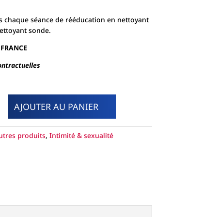
nettoyant sonde.
rès chaque séance de rééducation en nettoyant
 FRANCE
nettoyant sonde.
ntractuelles
 FRANCE
ntractuelles
AJOUTER AU PANIER
AJOUTER AU PANIER
utres produits
,
Intimité & sexualité
utres produits
,
Intimité & sexualité