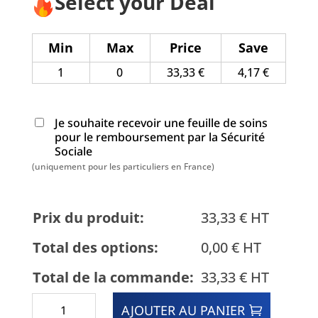
Select your Deal
Min
Max
Price
Save
1
0
33,33
€
4,17
€
Je souhaite recevoir une feuille de soins
pour le remboursement par la Sécurité
Sociale
(uniquement pour les particuliers en France)
Prix du produit:
33,33 € HT
Total des options:
0,00
€
HT
Total de la commande:
33,33 € HT
quantité
AJOUTER AU PANIER
de