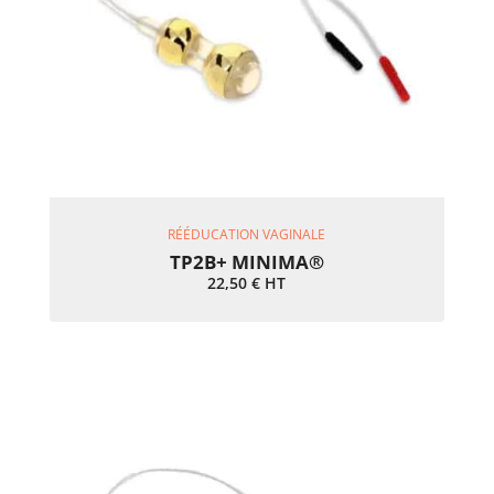
Ajouter Au Panier
RÉÉDUCATION VAGINALE
TP2B+ MINIMA®
22,50
€
HT