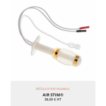
Ajouter Au Panier
RÉÉDUCATION VAGINALE
AIR STIM®
38,00
€
HT