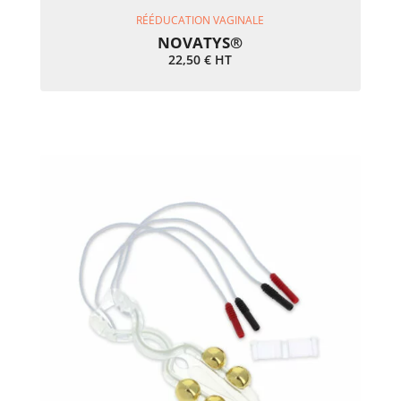
Ajouter Au Panier
RÉÉDUCATION VAGINALE
NOVATYS®
22,50
€
HT