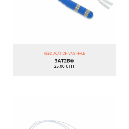
Ajouter Au Panier
RÉÉDUCATION VAGINALE
3AT2B®
25,00
€
HT