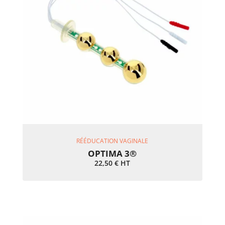
Ajouter Au Panier
RÉÉDUCATION VAGINALE
OPTIMA 3®
22,50
€
HT