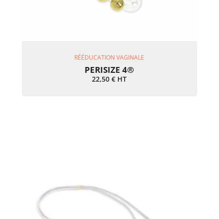
Ajouter Au Panier
RÉÉDUCATION VAGINALE
PERISIZE 4®
22,50
€
HT