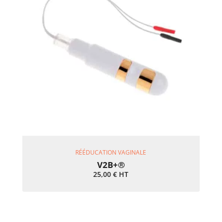
Ajouter Au Panier
RÉÉDUCATION VAGINALE
V2B+®
25,00
€
HT