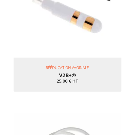
Ajouter Au Panier
RÉÉDUCATION VAGINALE
V2B+®
25,00
€
HT