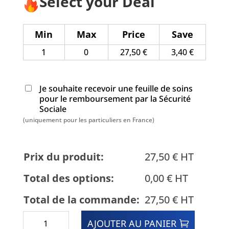
Select your Deal
Min
Max
Price
Save
1
0
27,50
€
3,40
€
Je souhaite recevoir une feuille de soins
pour le remboursement par la Sécurité
Sociale
(uniquement pour les particuliers en France)
Prix du produit:
27,50 € HT
Total des options:
0,00
€
HT
Total de la commande:
27,50 € HT
quantité
AJOUTER AU PANIER
de