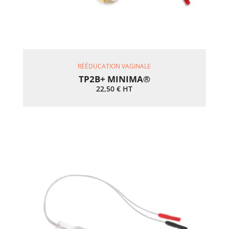
Ajouter Au Panier
RÉÉDUCATION VAGINALE
TP2B+ MINIMA®
22,50
€
HT