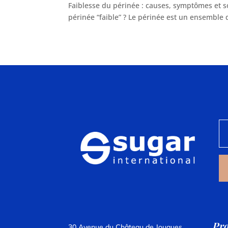
Faiblesse du périnée : causes, symptômes et s
périnée “faible” ? Le périnée est un ensemble 
Pro
30 Avenue du Château de Jouques