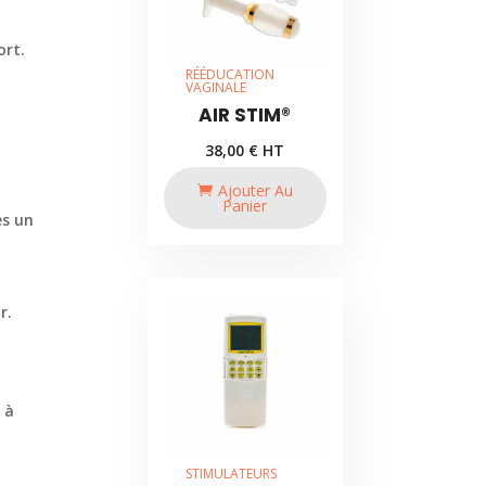
ort.
RÉÉDUCATION
VAGINALE
AIR STIM®
38,00
€
HT
Ajouter Au
Panier
ès un
r.
 à
STIMULATEURS