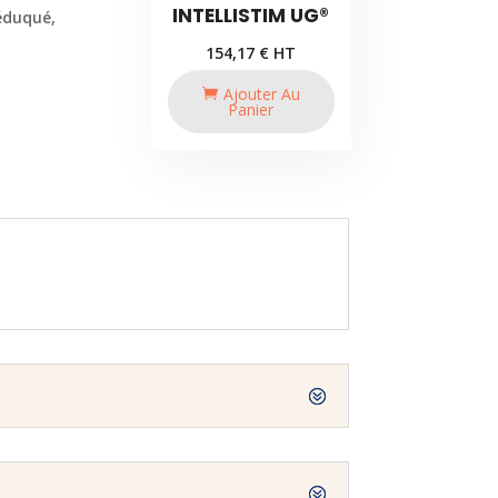
INTELLISTIM UG®
éduqué,
154,17
€
HT
Ajouter Au
Panier