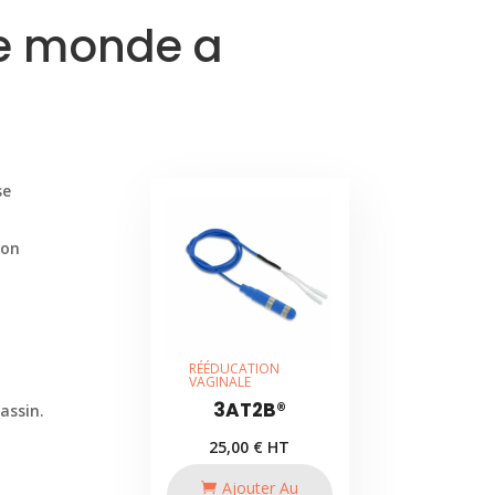
le monde a
se
’on
RÉÉDUCATION
VAGINALE
3AT2B®
assin.
25,00
€
HT
Ajouter Au