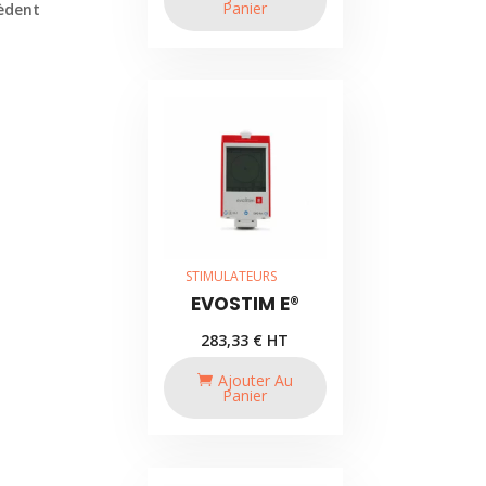
Panier
èdent
STIMULATEURS
EVOSTIM E®
283,33
€
HT
Ajouter Au
Panier