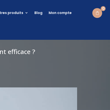
0
tres produits
Blog
Mon compte
t efficace ?