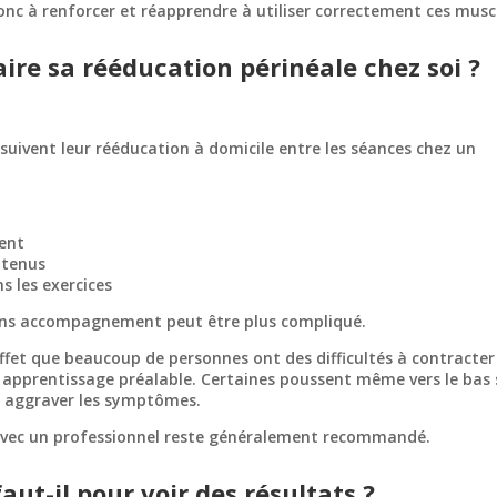
onc à renforcer et réapprendre à utiliser correctement ces musc
ire sa rééducation périnéale chez soi ?
ivent leur rééducation à domicile entre les séances chez un
ent
btenus
s les exercices
ns accompagnement peut être plus compliqué.
ffet que beaucoup de personnes ont des difficultés à contracter
 apprentissage préalable. Certaines poussent même vers le bas
t aggraver les symptômes.
l avec un professionnel reste généralement recommandé.
ut-il pour voir des résultats ?