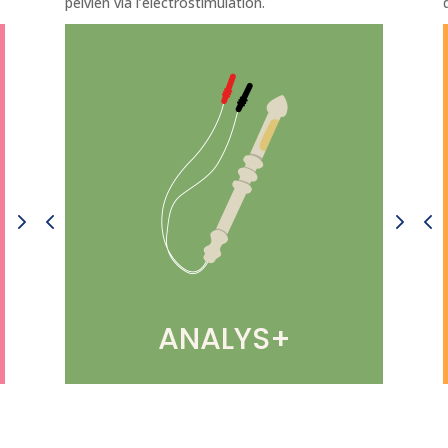
pelvien via l’électrostimulation.
EVOSTIM E
AIR STIM
INTELLISTIM UG
NOVATYS
S+
ANALIA