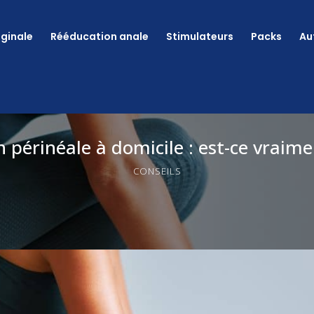
ginale
Rééducation anale
Stimulateurs
Packs
Au
 périnéale à domicile : est-ce vraimen
CONSEILS