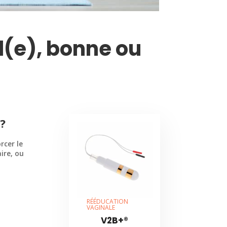
l(e), bonne ou
?
rcer le
ire, ou
RÉÉDUCATION
VAGINALE
V2B+®